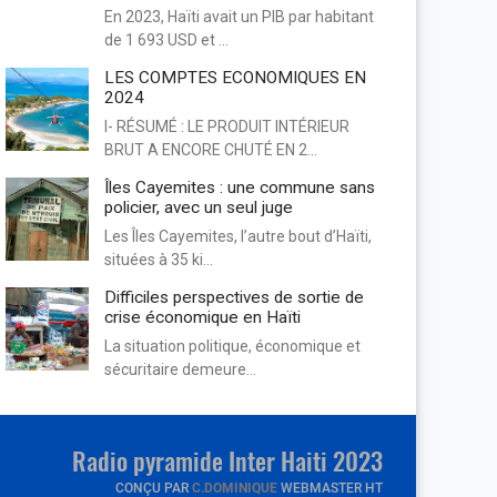
En 2023, Haïti avait un PIB par habitant
de 1 693 USD et …
LES COMPTES ECONOMIQUES EN
2024
I- RÉSUMÉ : LE PRODUIT INTÉRIEUR
BRUT A ENCORE CHUTÉ EN 2…
Îles Cayemites : une commune sans
policier, avec un seul juge
Les Îles Cayemites, l’autre bout d’Haïti,
situées à 35 ki…
Difficiles perspectives de sortie de
crise économique en Haïti
La situation politique, économique et
sécuritaire demeure…
Radio pyramide Inter Haiti 2023
CONÇU PAR
C.DOMINIQUE
WEBMASTER HT